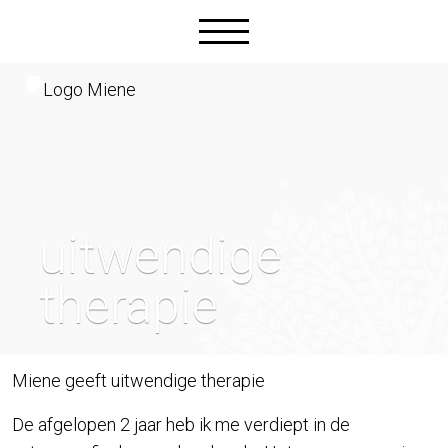
Skip
to
the
content
uitwendige
therapie
Miene geeft uitwendige therapie
De afgelopen 2 jaar heb ik me verdiept in de